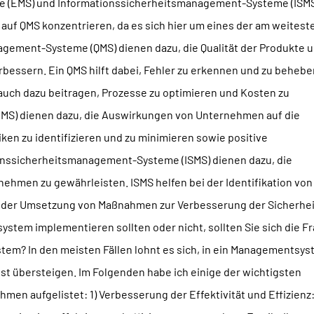
(EMS) und Informationssicherheitsmanagement-Systeme (ISMS)
 auf QMS konzentrieren, da es sich hier um eines der am weitest
agement-Systeme (QMS) dienen dazu, die Qualität der Produkte 
essern. Ein QMS hilft dabei, Fehler zu erkennen und zu behebe
 auch dazu beitragen, Prozesse zu optimieren und Kosten zu
S) dienen dazu, die Auswirkungen von Unternehmen auf die
ken zu identifizieren und zu minimieren sowie positive
onssicherheitsmanagement-Systeme (ISMS) dienen dazu, die
nehmen zu gewährleisten. ISMS helfen bei der Identifikation von
 der Umsetzung von Maßnahmen zur Verbesserung der Sicherhei
stem implementieren sollten oder nicht, sollten Sie sich die F
stem? In den meisten Fällen lohnt es sich, in ein Managementsy
eist übersteigen. Im Folgenden habe ich einige der wichtigsten
en aufgelistet: 1) Verbesserung der Effektivität und Effizienz: