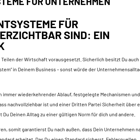
STEME FÜR UNTERNEHMEN
TSYSTEME FÜR
RZICHTBAR SIND: EIN
K
eilen der Wirtschaft vorausgesetzt. Sicherlich besitzt Du auch
stem“ in Deinem Business – sonst würde der Unternehmensallta
Ein immer wiederkehrender Ablauf, festgelegte Mechanismen un
ss nachvollziehbar ist und einer Dritten Partei Sicherheit über 
 Du Deinen Alltag zu einer gültigen Norm für dich und andere.
ren, somit garantierst Du nach außen, dass Dein Unternehmen n
andard arbeitet. Das Du einen Standard sicherst, Fehlerquellen