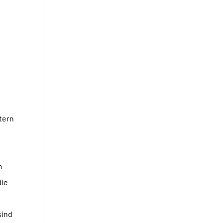
tern
m
die
sind