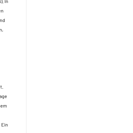
. In
en
und
n,
t.
rage
stem
 Ein