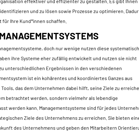
anisation effektiver und effizienter zu gestalten. Es gibt Ihnen
identifizieren und zu lösen sowie Prozesse zu optimieren. Dadu
 für Ihre Kund*innen schaffen.
ES MANAGEMENTSYSTEMS
anagementsysteme, doch nur wenige nutzen diese systematisc
ben ihre Systeme eher zufällig entwickelt und nutzen sie nicht
 zu unterschiedlichen Ergebnissen in den verschiedenen
entsystem ist ein kohärentes und koordiniertes Ganzes aus
Tools, das dem Unternehmen dabei hilft, seine Ziele zu erreich
ystem betrachtet werden, sondern vielmehr als lebendige
passt werden kann. Managementsysteme sind für jedes Unterne
rategischen Ziele des Unternehmens zu erreichen. Sie bieten ein
Zukunft des Unternehmens und geben den Mitarbeitern Orientie