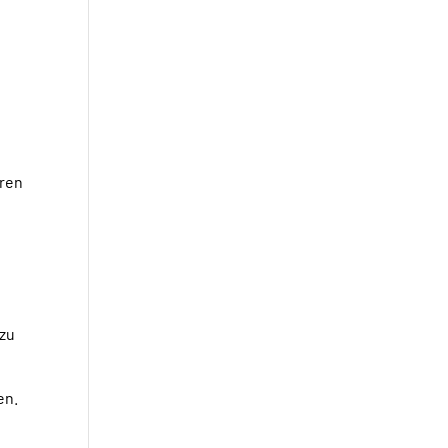
eren
 zu
en.